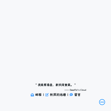
"
夜雨剪春韭，新炊间黄粱。
"
—— DeepFal's Cloud
邮箱 |
秋深的池塘 |
留言