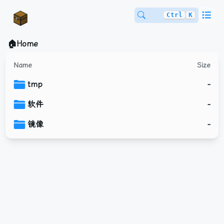
Ctrl
K
🏠Home
Name
Size
tmp
-
软件
-
镜像
-